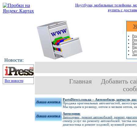
Ноутбуки, мобильные телефоны, мо
купить с доставк
У
Ре
Ре
Во
На
Соз
Лаз
Новости:
Главная
Добавить са
Все новости
сооб
PartsDirect.com.ua – Автомобили, запчасти, а
Продажа оригинальных автозапчастей, аксессуар
Мы продаем в розницу, оптом и мелким оптом, им
Автосервис
Автосервис, ремонт автомобилей, ремонт двигате
спектр услуг по ремонту автомобилей: чистка ин
диагностика и ремонт ходовой; кузовной ремонт; 